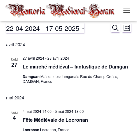
OUVR
LA
22-04-2024
 - 
17-05-2025
RECHERCH
NAVIG
Évènements
Nav
Recher
LISTE
Sélectionnez
de
et
une
avril 2024
date.
vue
navigat
27 avril 2024
-
28 avril 2024
SAM
Év
27
Le marché médiéval – fantastique de Damgan
de
Damguan
Maison des damganais Rue du Champ Creiss,
DAMGAN, France
vues
Évènem
mai 2024
4 mai 2024 14:00
-
5 mai 2024 18:00
SAM
4
Fête Médiévale de Locronan
Locronan
Locronan, France