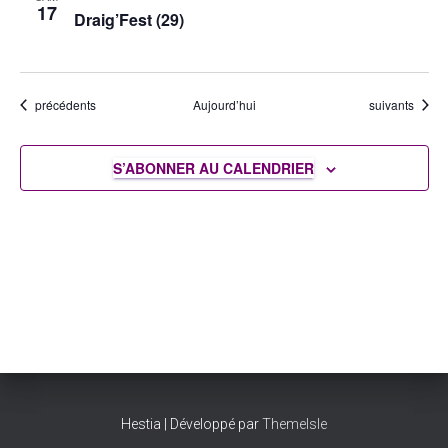
17
Draig’Fest (29)
Évènements
Évènements
précédents
Aujourd’hui
suivants
S’ABONNER AU CALENDRIER
Hestia | Développé par
ThemeIsle