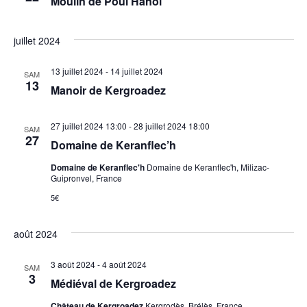
Moulin de Poul Hanol
juillet 2024
13 juillet 2024
-
14 juillet 2024
SAM
13
Manoir de Kergroadez
27 juillet 2024 13:00
-
28 juillet 2024 18:00
SAM
27
Domaine de Keranflec’h
Domaine de Keranflec'h
Domaine de Keranflec'h, Milizac-
Guipronvel, France
5€
août 2024
3 août 2024
-
4 août 2024
SAM
3
Médiéval de Kergroadez
Château de Kergroadez
Kergrodès, Brélès, France